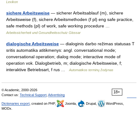
Lexikon
sichere Arbeitsweise
— sicherer Arbeitsablauf (m), sichere
Arbeitsweise (f), sichere Arbeitsmethoden (f pl) eng safe practice,
safe methods (pl) of work, safe working procedure …
Arbeitssicherheit und Gesundheitsschutz Glossar
dialogische Arbeitsweise
— dialoginis darbo režimas statusas T
sritis automatika atitikmenys: angl. conversational mode;
conversational operation; dialog mode; interactive mode of
operation vok. Dialogbetrieb, m; dialogische Arbeitsweise, f;
interaktive Betriebsart, f rus …
Automatikos terminų žodynas
© Academic, 2000-2026
18+
Contact us:
Technical Support
,
Advertising
Dictionaries export
, created on PHP,
Joomla,
Drupal,
WordPress,
MODx.