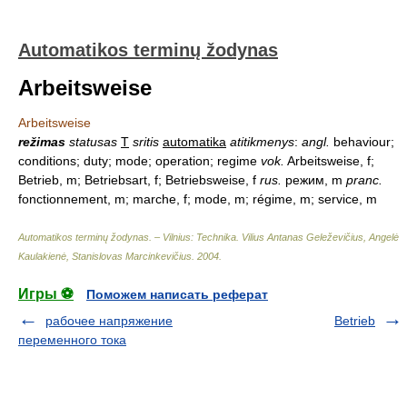
Automatikos terminų žodynas
Arbeitsweise
Arbeitsweise
režimas
statusas
T
sritis
automatika
atitikmenys
:
angl.
behaviour;
conditions; duty; mode; operation; regime
vok.
Arbeitsweise, f;
Betrieb, m; Betriebsart, f; Betriebsweise, f
rus.
режим, m
pranc.
fonctionnement, m; marche, f; mode, m; régime, m; service, m
Automatikos terminų žodynas. – Vilnius: Technika
.
Vilius Antanas Geleževičius, Angelė
Kaulakienė, Stanislovas Marcinkevičius
.
2004
.
Игры ⚽
Поможем написать реферат
рабочее напряжение
Betrieb
переменного тока