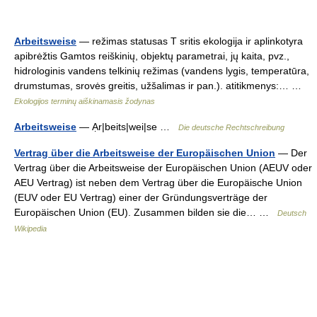
Arbeitsweise
— režimas statusas T sritis ekologija ir aplinkotyra
apibrėžtis Gamtos reiškinių, objektų parametrai, jų kaita, pvz.,
hidrologinis vandens telkinių režimas (vandens lygis, temperatūra,
drumstumas, srovės greitis, užšalimas ir pan.). atitikmenys:… …
Ekologijos terminų aiškinamasis žodynas
Arbeitsweise
— Ạr|beits|wei|se …
Die deutsche Rechtschreibung
Vertrag über die Arbeitsweise der Europäischen Union
— Der
Vertrag über die Arbeitsweise der Europäischen Union (AEUV oder
AEU Vertrag) ist neben dem Vertrag über die Europäische Union
(EUV oder EU Vertrag) einer der Gründungsverträge der
Europäischen Union (EU). Zusammen bilden sie die… …
Deutsch
Wikipedia